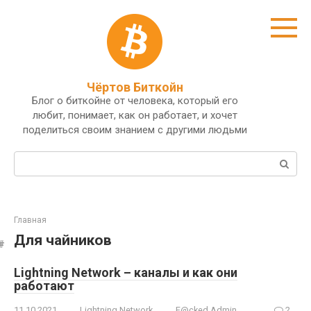
Перейти
к
контенту
Чёртов Биткойн
Блог о биткойне от человека, который его
любит, понимает, как он работает, и хочет
поделиться своим знанием с другими людьми
Поиск:
Главная
Для чайников
Lightning Network – каналы и как они
работают
11.10.2021
Lightning Network
F@cked Admin
2