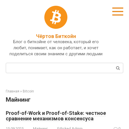
Перейти
к
контенту
Чёртов Биткойн
Блог о биткойне от человека, который его
любит, понимает, как он работает, и хочет
поделиться своим знанием с другими людьми
Поиск:
Главная
»
Bitcoin
Майнинг
Proof-of-Work и Proof-of-Stake: честное
сравнение механизмов консенсуса
15.09.2025
Майнинг
F@cked Admin
0