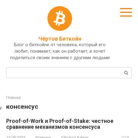
Перейти
к
контенту
Чёртов Биткойн
Блог о биткойне от человека, который его
любит, понимает, как он работает, и хочет
поделиться своим знанием с другими людьми
Поиск:
Главная
консенсус
Proof-of-Work и Proof-of-Stake: честное
сравнение механизмов консенсуса
15.09.2025
Майнинг
F@cked Admin
0