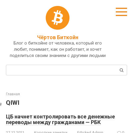
Перейти
к
контенту
Чёртов Биткойн
Блог о биткойне от человека, который его
любит, понимает, как он работает, и хочет
поделиться своим знанием с другими людьми
Поиск:
Главная
QIWI
ЦБ начнет контролировать все денежные
переводы между гражданами — РБК
27.12.2021
Короткие заметки
F@cked Admin
0