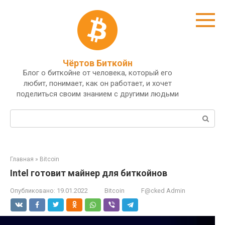
Перейти
к
контенту
Чёртов Биткойн
Блог о биткойне от человека, который его
любит, понимает, как он работает, и хочет
поделиться своим знанием с другими людьми
Поиск:
Главная
»
Bitcoin
Intel готовит майнер для биткойнов
Опубликовано:
19.01.2022
Bitcoin
F@cked Admin