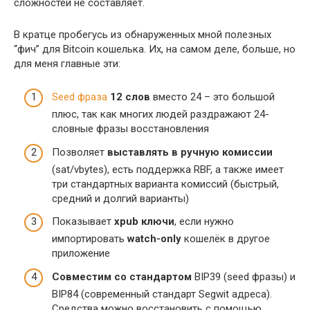
сложностей не составляет.
В кратце пробегусь из обнаруженных мной полезных
“фич” для Bitcoin кошелька. Их, на самом деле, больше, но
для меня главные эти:
Seed фраза
12 слов
вместо 24 – это большой
плюс, так как многих людей раздражают 24-
словные фразы восстановления
Позволяет
выставлять в ручную комиссии
(sat/vbytes), есть поддержка RBF, а также имеет
три стандартных варианта комиссий (быстрый,
средний и долгий варианты)
Показывает
xpub ключи
, если нужно
импортировать
watch-only
кошелёк в другое
приложение
Совместим со стандартом
BIP39 (seed фразы) и
BIP84 (современный стандарт Segwit адреса).
Средства можно восстановить с помощью