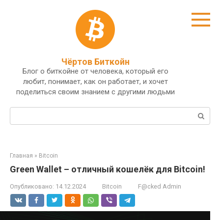
Перейти
к
контенту
Чёртов Биткойн
Блог о биткойне от человека, который его
любит, понимает, как он работает, и хочет
поделиться своим знанием с другими людьми
Поиск:
Главная
»
Bitcoin
Green Wallet – отличный кошелёк для Bitcoin!
Опубликовано:
14.12.2024
Bitcoin
F@cked Admin