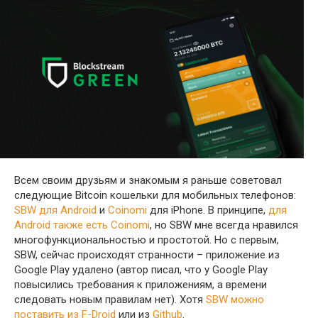
Всем своим друзьям и знакомым я раньше советовал
следующие Bitcoin кошельки для мобильных телефонов:
SBW для Android
и
Coinomi
для iPhone. В принципе,
для
Android также есть Coinomi
, но SBW мне всегда нравился
многофункциональностью и простотой. Но с первым,
SBW, сейчас происходят странности – приложение из
Google Play удалено (автор писал, что у Google Play
повысились требования к приложениям, а времени
следовать новым правилам нет). Хотя
SBW можно
поставить из F-Droid
или из
Github
.