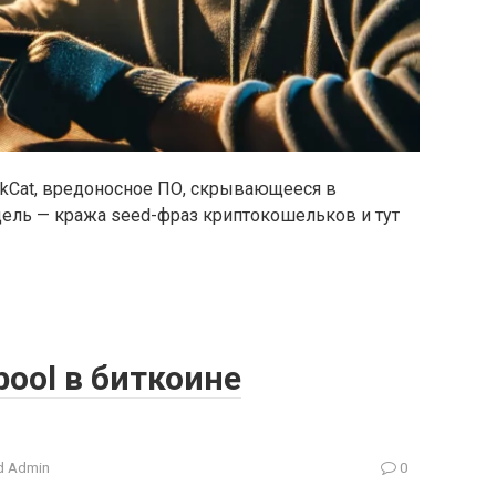
rkCat, вредоносное ПО, скрывающееся в
 цель — кража seed-фраз криптокошельков и тут
ool в биткоине
 Admin
0