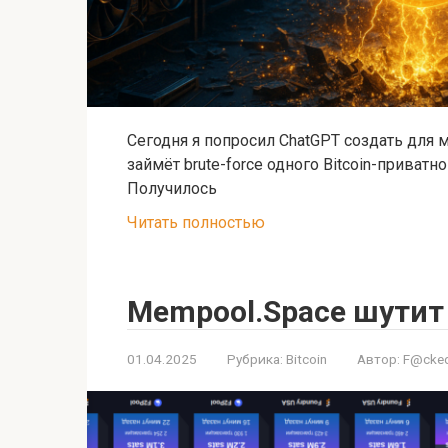
Сегодня я попросил ChatGPT создать для 
займёт brute-force одного Bitcoin-приватно
Получилось
Читать полностью
Mempool.Space шутит 1
01.04.2025
Рубрика:
Bitcoin
Автор:
F@cked