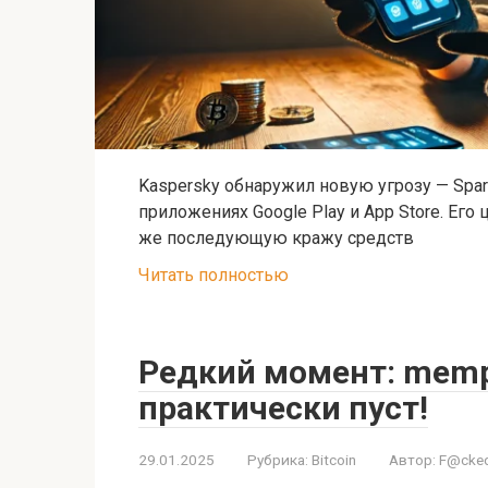
Kaspersky обнаружил новую угрозу — Spa
приложениях Google Play и App Store. Его
же последующую кражу средств
Читать полностью
Редкий момент: memp
практически пуст!
29.01.2025
Рубрика:
Bitcoin
Автор:
F@cked