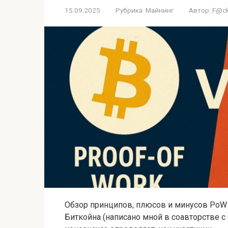
15.09.2025
Рубрика:
Майнинг
Автор:
F@ck
Обзор принципов, плюсов и минусов PoW 
Биткойна (написано мной в соавторстве 