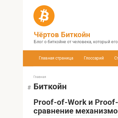
Перейти
к
контенту
Чёртов Биткойн
Блог о биткойне от человека, который ег
Главная страница
Глоссарий
С
Главная
Биткойн
Proof-of-Work и Proof
сравнение механизмо