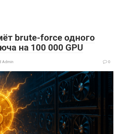
ёт brute-force одного
люча на 100 000 GPU
 Admin
0