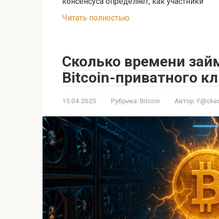
консенсуса определяет, как участники
Читать полностью
Сколько времени займ
Bitcoin-приватного к
15.04.2025
Рубрика:
Bitcoin
Автор:
F@cked