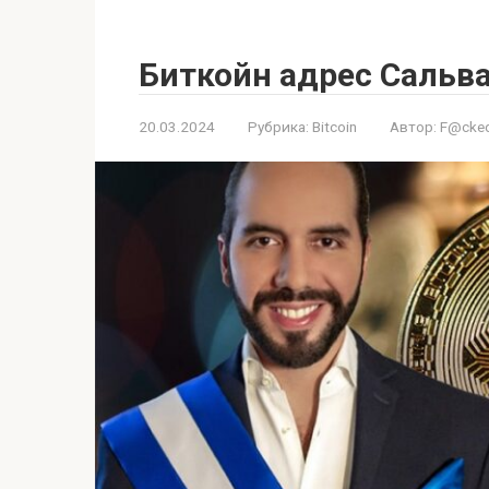
Биткойн адрес Сальва
20.03.2024
Рубрика:
Bitcoin
Автор:
F@cked