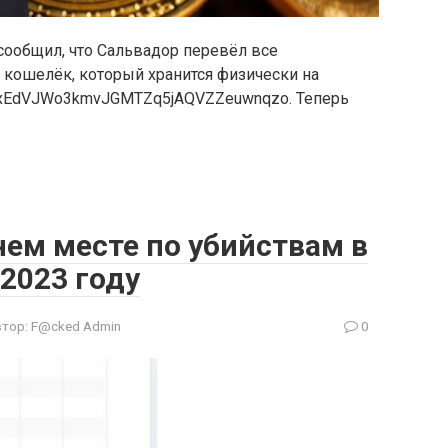
сообщил, что Сальвадор перевёл все
кошелёк, который хранится физически на
2ixEdVJWo3kmvJGMTZq5jAQVZZeuwnqzo. Теперь
ем месте по убийствам в
2023 году
тор:
F@cked Admin
0