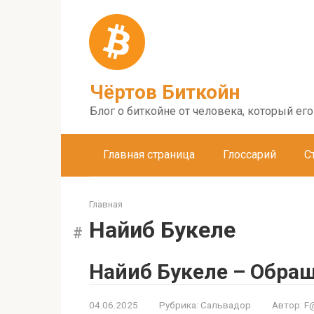
Перейти
к
контенту
Чёртов Биткойн
Блог о биткойне от человека, который ег
Главная страница
Глоссарий
С
Главная
Найиб Букеле
Найиб Букеле – Обра
04.06.2025
Рубрика:
Сальвадор
Автор:
F