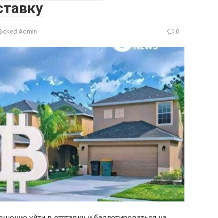
ставку
@cked Admin
0
шение уйти в отставку и баллотироваться на