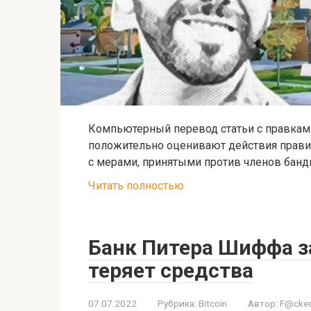
Компьютерный перевод статьи с правками.
положительно оценивают действия правит
с мерами, принятыми против членов банд
Читать полностью
Банк Питера Шиффа з
теряет средства
07.07.2022
Рубрика:
Bitcoin
Автор:
F@cked