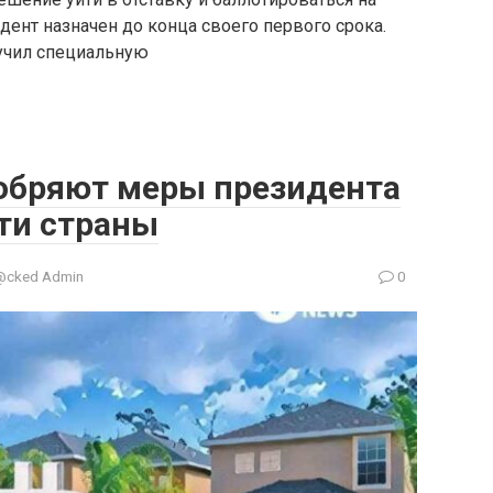
ент назначен до конца своего первого срока.
учил специальную
обряют меры президента
ти страны
@cked Admin
0