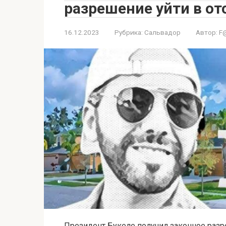
разрешение уйти в от
16.12.2023
Рубрика:
Сальвадор
Автор:
F
Президент Букеле получил законное разре