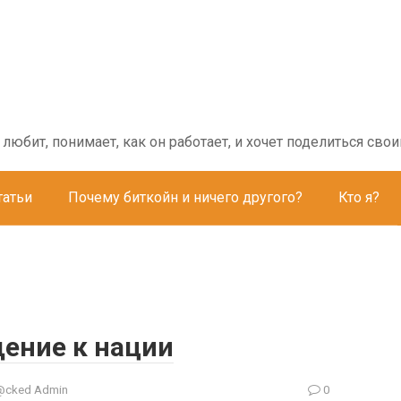
о любит, понимает, как он работает, и хочет поделиться с
татьи
Почему биткойн и ничего другого?
Кто я?
щение к нации
@cked Admin
0