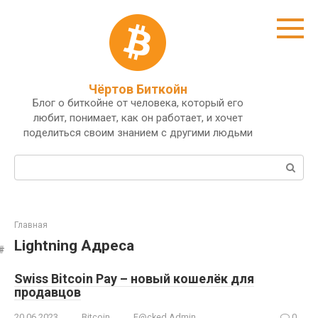
Перейти
к
контенту
Чёртов Биткойн
Блог о биткойне от человека, который его
любит, понимает, как он работает, и хочет
поделиться своим знанием с другими людьми
Поиск:
Главная
Lightning Адреса
Swiss Bitcoin Pay – новый кошелёк для
продавцов
20.06.2023
Bitcoin
F@cked Admin
0